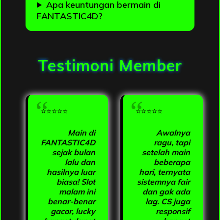
Apa keuntungan bermain di
FANTASTIC4D?
Testimoni Member
⭐⭐⭐⭐⭐
⭐⭐⭐⭐⭐
Main di
Awalnya
FANTASTIC4D
ragu, tapi
sejak bulan
setelah main
lalu dan
beberapa
hasilnya luar
hari, ternyata
biasa! Slot
sistemnya fair
malam ini
dan gak ada
benar-benar
lag. CS juga
gacor, lucky
responsif