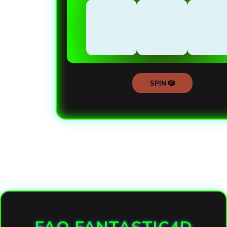
SPIN 🎲
Loading...