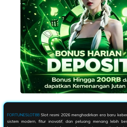
FORTUNESLOT88
Slot resmi 2026 menghadirkan era baru kebe
sistem modern, fitur inovatif, dan peluang menang lebih be