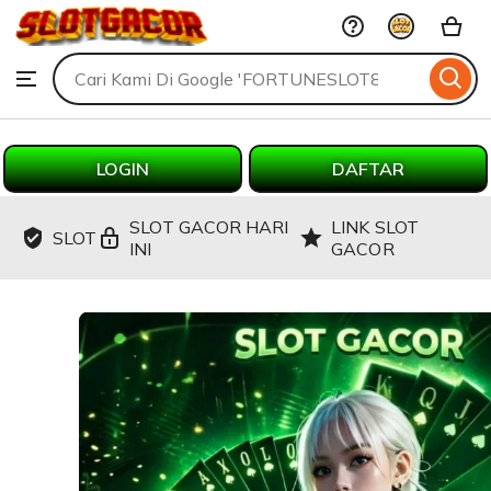
FORTUNESLOT88
Skip
to
Search
Browse
ontent
for
items
or
shops
LOGIN
DAFTAR
SLOT GACOR HARI
LINK SLOT
SLOT
INI
GACOR