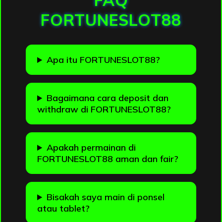
FAQ
FORTUNESLOT88
Apa itu FORTUNESLOT88?
Bagaimana cara deposit dan
withdraw di FORTUNESLOT88?
Apakah permainan di
FORTUNESLOT88 aman dan fair?
Bisakah saya main di ponsel
atau tablet?