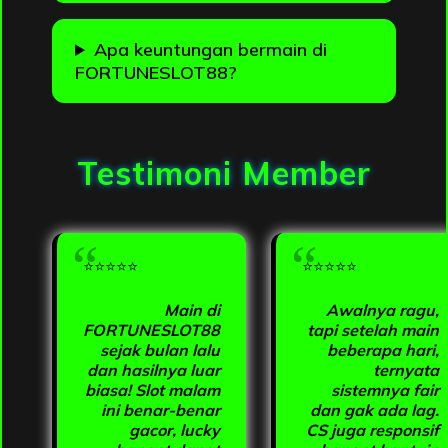
Apa keuntungan bermain di
FORTUNESLOT88?
Testimoni Member
⭐⭐⭐⭐⭐
⭐⭐⭐⭐⭐
Main di
Awalnya ragu,
FORTUNESLOT88
tapi setelah main
sejak bulan lalu
beberapa hari,
dan hasilnya luar
ternyata
biasa! Slot malam
sistemnya fair
ini benar-benar
dan gak ada lag.
gacor, lucky
CS juga responsif