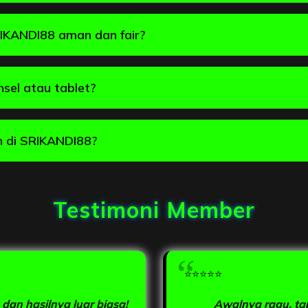
IKANDI88 aman dan fair?
nsel atau tablet?
 di SRIKANDI88?
Testimoni Member
⭐⭐⭐⭐⭐
dan hasilnya luar biasa!
Awalnya ragu, tap