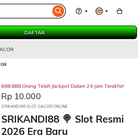
DAFTAR
GACOR
COR
888.888 Orang Telah Jackpot Dalam 24 Jam Terakhir!
Price:
Rp 10.000
SRIKANDI88 SLOT GACOR ONLINE
SRIKANDI88 🍭 Slot Resmi
2026 Era Baru