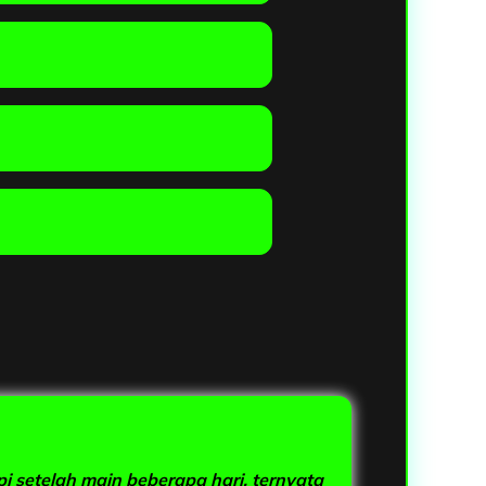
i setelah main beberapa hari, ternyata