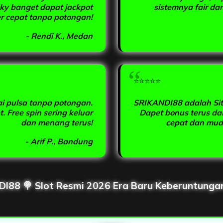
cky banget dapat jackpot
sistemnya fair da
r cepat tanpa potongan!
- Rendi K., Medan
⭐⭐⭐⭐⭐
ai pulsa tanpa potongan.
SRIKANDI88 adalah Situ
. Free spin sering keluar
Dapet bonus terus da
dan menang terus!
cepat dan mud
- Arif P., Bandung
I88 🍭 Slot Resmi 2026 Era Baru Keberuntungan