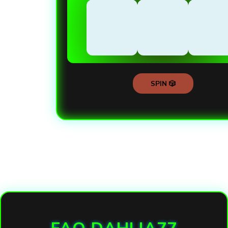
SPIN 🎲
Loading...