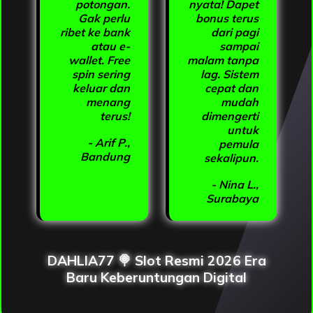
potongan.
nyata! Dapet
Gak perlu
bonus terus
ribet ke bank
dari pagi
atau e-
sampai
wallet. Free
malam tanpa
spin sering
lag. Sistem
keluar dan
cepat dan
menang
mudah
terus!
dimengerti
untuk
- Arif P.,
pemula
Bandung
sekalipun.
- Nina L.,
Surabaya
DAHLIA77 🍭 Slot Resmi 2026 Era
Baru Keberuntungan Digital