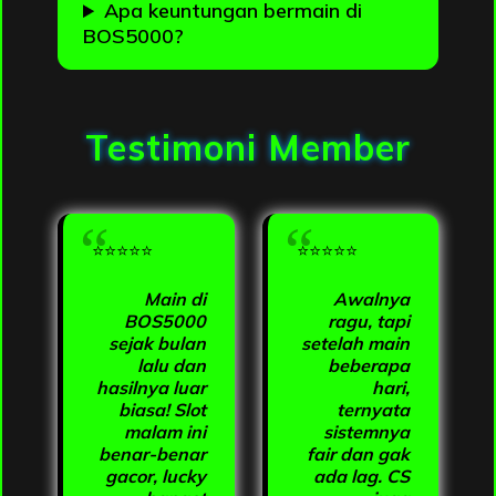
Apa keuntungan bermain di
BOS5000?
Testimoni Member
⭐⭐⭐⭐⭐
⭐⭐⭐⭐⭐
Main di
Awalnya
BOS5000
ragu, tapi
sejak bulan
setelah main
lalu dan
beberapa
hasilnya luar
hari,
biasa! Slot
ternyata
malam ini
sistemnya
benar-benar
fair dan gak
gacor, lucky
ada lag. CS