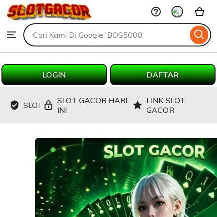
BOS5000
Skip
to
Search
Browse
ontent
for
items
or
shops
LOGIN
DAFTAR
SLOT GACOR HARI
LINK SLOT
SLOT
INI
GACOR