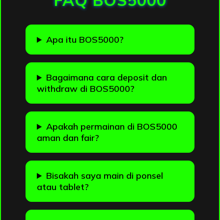
FAQ BOS5000
Apa itu BOS5000?
Bagaimana cara deposit dan
withdraw di BOS5000?
Apakah permainan di BOS5000
aman dan fair?
Bisakah saya main di ponsel
atau tablet?